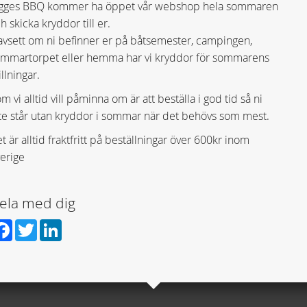
igges BBQ kommer ha öppet vår webshop hela sommaren
h skicka kryddor till er.
vsett om ni befinner er på båtsemester, campingen,
mmartorpet eller hemma har vi kryddor för sommarens
illningar.
m vi alltid vill påminna om är att beställa i god tid så ni
te står utan kryddor i sommar när det behövs som mest.
t är alltid fraktfritt på beställningar över 600kr inom
erige
ela med dig
Facebook
Twitter
LinkedIn