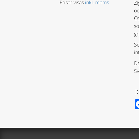
Priser visas
inkl. moms
Z
oc
Oa
so
gr
So
in
De
Sv
D