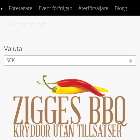
Företagare
Event förfrågan
Återförsäljare
Blogg
Hur handlar jag?
Valuta