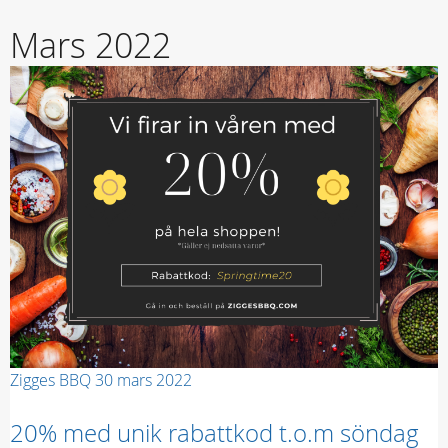
Mars 2022
Zigges BBQ
30 mars 2022
20% med unik rabattkod t.o.m söndag