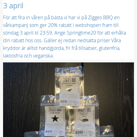
3 april
För att fira in våren på bästa vi har vi på Zigges BBQ en
vårkampanj som ger 20% rabatt i webshopen fram till
söndag 3 april kl 23:59. Ange Springtime20 för att erhålla
din rabatt hos oss. Gäller ej redan nedsatta priser Våra
kryddor är alltid handgjorda, fri frå tillsatser, glutenfria,
laktosfria och veganska.