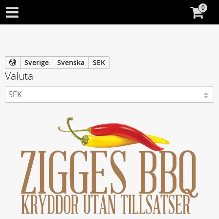
Sverige
Svenska
SEK
Valuta