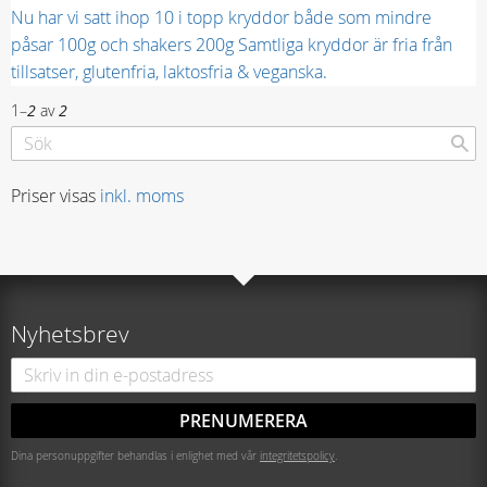
Nu har vi satt ihop 10 i topp kryddor både som mindre
påsar 100g och shakers 200g Samtliga kryddor är fria från
tillsatser, glutenfria, laktosfria & veganska.
1–
2
av
2
Priser visas
inkl. moms
Nyhetsbrev
PRENUMERERA
Dina personuppgifter behandlas i enlighet med vår
integritetspolicy
.