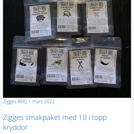
Zigges BBQ
1 mars 2022
Zigges smakpaket med 10 i topp
kryddor