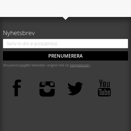
Nyhetsbrev
PRENUMERERA
Dina personuppgifter behandlas i enlighet med vår
integritetspolicy
.