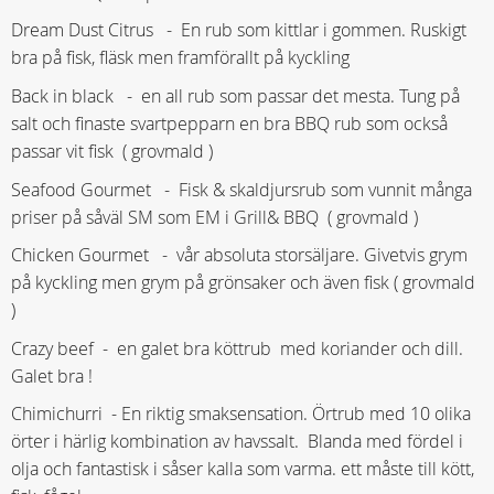
Dream Dust Citrus - En rub som kittlar i gommen. Ruskigt
bra på fisk, fläsk men framförallt på kyckling
Back in black - en all rub som passar det mesta. Tung på
salt och finaste svartpepparn en bra BBQ rub som också
passar vit fisk ( grovmald )
Seafood Gourmet - Fisk & skaldjursrub som vunnit många
priser på såväl SM som EM i Grill& BBQ ( grovmald )
Chicken Gourmet - vår absoluta storsäljare. Givetvis grym
på kyckling men grym på grönsaker och även fisk ( grovmald
)
Crazy beef - en galet bra köttrub med koriander och dill.
Galet bra !
Chimichurri - En riktig smaksensation. Örtrub med 10 olika
örter i härlig kombination av havssalt. Blanda med fördel i
olja och fantastisk i såser kalla som varma. ett måste till kött,