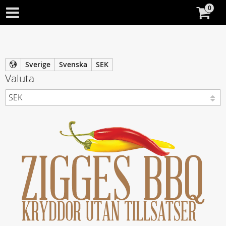
Sverige
Svenska
SEK
Valuta