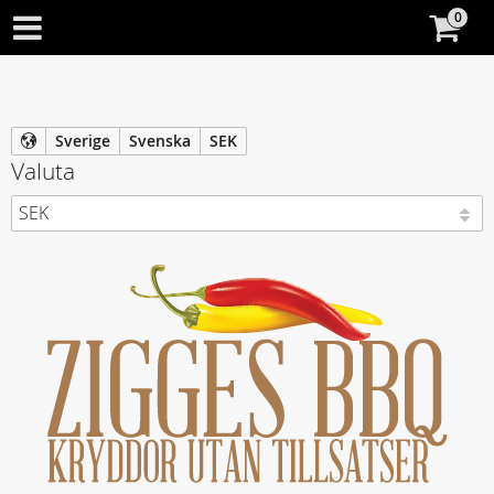
Sverige
Svenska
SEK
Valuta