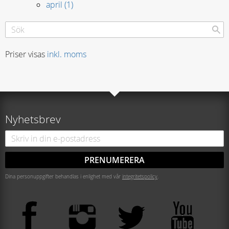
april (1)
Priser visas
inkl. moms
Nyhetsbrev
PRENUMERERA
Dina personuppgifter behandlas i enlighet med vår
integritetspolicy
.