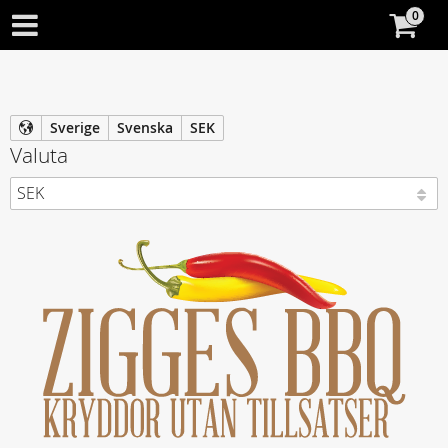
Sverige
Svenska
SEK
Valuta