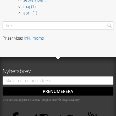
maj (1)
april (1)
Priser visas
inkl. moms
Nyhetsbrev
PRENUMERERA
Dina personuppgifter behandlas i enlighet med vår
integritetspolicy
.