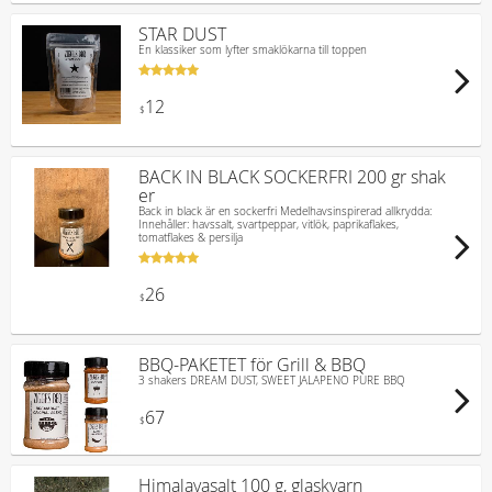
STAR DUST
En klassiker som lyfter smaklökarna till toppen
12
$
BACK IN BLACK SOCKERFRI 200 gr shak
er
Back in black är en sockerfri Medelhavsinspirerad allkrydda:
Innehåller: havssalt, svartpeppar, vitlök, paprikaflakes,
tomatflakes & persilja
26
$
BBQ-PAKETET för Grill & BBQ
3 shakers DREAM DUST, SWEET JALAPENO PURE BBQ
67
$
Himalayasalt 100 g, glaskvarn