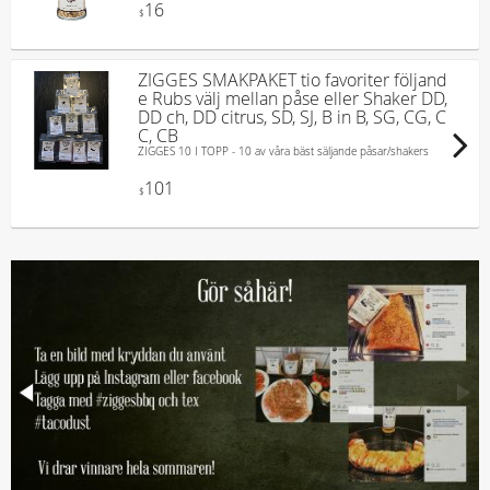
16
$
ZIGGES SMAKPAKET tio favoriter följand
e Rubs välj mellan påse eller Shaker DD,
DD ch, DD citrus, SD, SJ, B in B, SG, CG, C
C, CB
ZIGGES 10 I TOPP - 10 av våra bäst säljande påsar/shakers
101
$