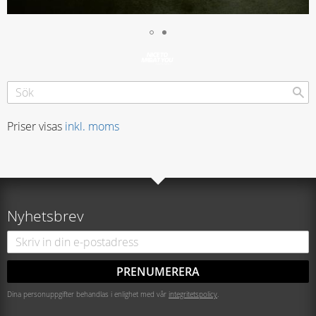
Priser visas
inkl. moms
Nyhetsbrev
PRENUMERERA
Dina personuppgifter behandlas i enlighet med vår
integritetspolicy
.