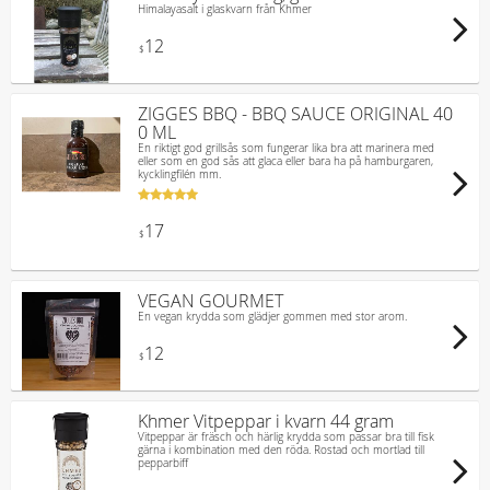
Himalayasalt i glaskvarn från Khmer
12
$
ZIGGES BBQ - BBQ SAUCE ORIGINAL 40
0 ML
En riktigt god grillsås som fungerar lika bra att marinera med
eller som en god sås att glaca eller bara ha på hamburgaren,
kycklingfilén mm.
17
$
VEGAN GOURMET
En vegan krydda som glädjer gommen med stor arom.
12
$
Khmer Vitpeppar i kvarn 44 gram
Vitpeppar är fräsch och härlig krydda som passar bra till fisk
gärna i kombination med den röda. Rostad och mortlad till
pepparbiff