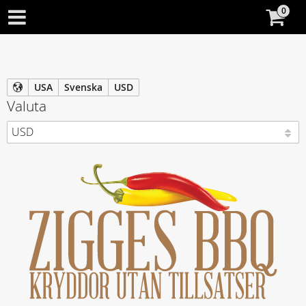
USA
Svenska
USD
Valuta