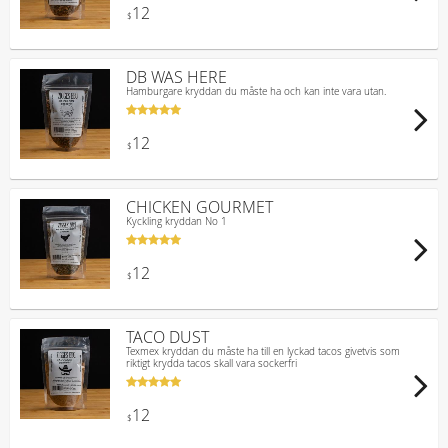
12
$
DB WAS HERE
Hamburgare kryddan du måste ha och kan inte vara utan.
12
$
CHICKEN GOURMET
Kyckling kryddan No 1
12
$
TACO DUST
Texmex kryddan du måste ha till en lyckad tacos givetvis som
riktigt krydda tacos skall vara sockerfri
12
$