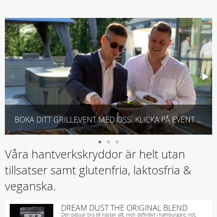
BOKA DITT GRILLEVENT MED OSS. KLICKA PÅ EVENT FÖRFRÅGAN
Våra hantverkskryddor är helt utan
tillsatser samt glutenfria, laktosfria &
veganska.
DREAM DUST THE ORIGINAL BLEND
Den passar bra till nästan allt, men definitivt i hamburgare, nöt,