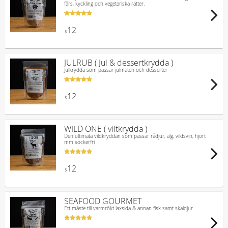
färs, kyckling och vegetariska rätter.
12
$
JULRUB ( Jul & dessertkrydda )
Julkrydda som passar julmaten och desserter
12
$
WILD ONE ( viltkrydda )
Den ultimata vildkryddan som passar rådjur, älg, vildsvin, hjort
mm sockerfri
12
$
SEAFOOD GOURMET
Ett måste till varmrökt laxsida & annan fisk samt skaldjur