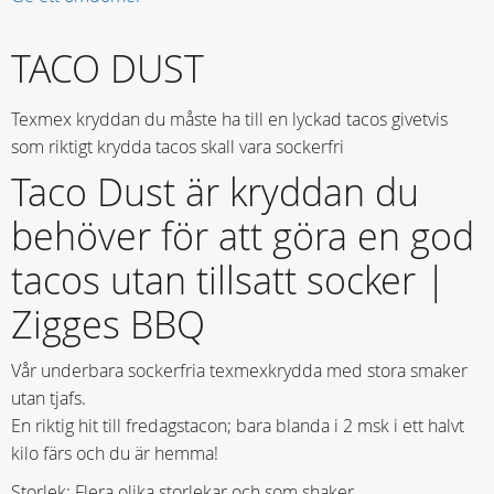
TACO DUST
Texmex kryddan du måste ha till en lyckad tacos givetvis
som riktigt krydda tacos skall vara sockerfri
Taco Dust är kryddan du
behöver för att göra en god
tacos utan tillsatt socker |
Zigges BBQ
Vår underbara sockerfria texmexkrydda med stora smaker
utan tjafs.
En riktig hit till fredagstacon; bara blanda i 2 msk i ett halvt
kilo färs och du är hemma!
Storlek: Flera olika storlekar och som shaker.