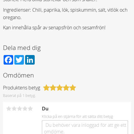
Ingredienser: Chili, paprika, lök, spiskummin, salt, vitlök och
oregano.
Kan innehålla spår av senapsfrön och sesamfrön!
Dela med dig
Facebook
Twitter
LinkedIn
Omdömen
Produktens betyg
Baserat på 1 betyg.
Du
Klicka på en stjärna för att sätta ditt betyg