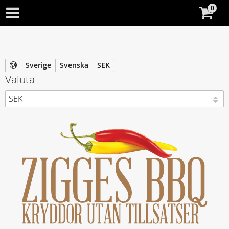
Sverige
Svenska
SEK
Valuta