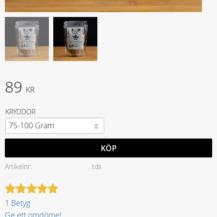
89
KR
KRYDDOR
KÖP
Artikelnr
tds
1 Betyg
Ge ett omdöme!