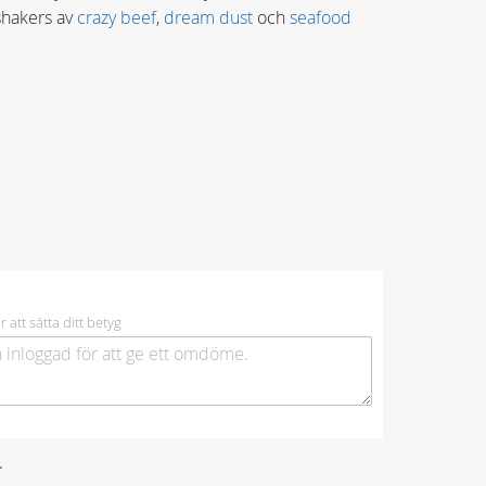
shakers av
crazy beef
,
dream dust
och
seafood
r att sätta ditt betyg
.