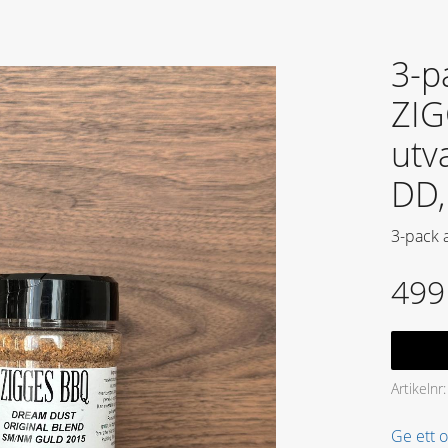
3-p
ZIG
utv
DD,
​3-pack 
499
Artikelnr
Ge ett