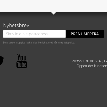
Nyhetsbrev
PRENUMERERA
Dina personuppgifter behandlas i enlighet med vår
integritetspolicy
.
Telefon: 0703816140, E
Öppettider kundser