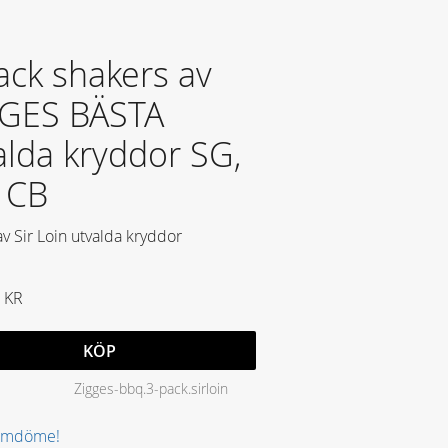
ack shakers av
GES BÄSTA
alda kryddor SG,
 CB
av Sir Loin utvalda kryddor
KR
KÖP
Zigges-bbq.3-pack.sirloin
 omdöme!