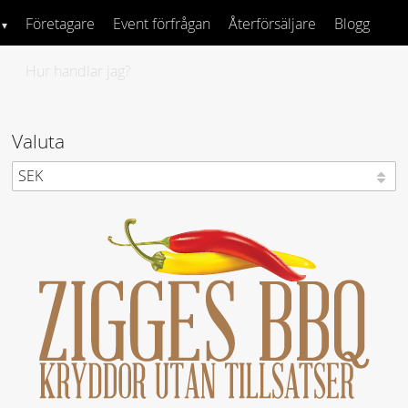
Företagare
Event förfrågan
Återförsäljare
Blogg
Hur handlar jag?
Valuta