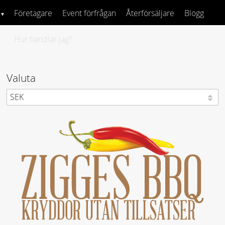
Företagare
Event förfrågan
Återförsäljare
Blogg
Hur handlar jag?
Valuta