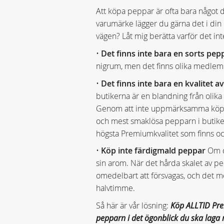
Att köpa peppar är ofta bara något du
varumärke lägger du gärna det i din
vägen? Låt mig berätta varför det inte
•
Det finns inte bara en sorts pep
nigrum, men det finns olika medlemm
•
Det finns inte bara en kvalitet a
butikerna är en blandning från olika o
Genom att inte uppmärksamma köper
och mest smaklösa pepparn i butike
högsta Premiumkvalitet som finns o
•
Köp inte färdigmald peppar
Om d
sin arom. När det hårda skalet av p
omedelbart att försvagas, och det m
halvtimme.
Så här är vår lösning:
Köp ALLTID Pr
pepparn i det ögonblick du ska laga