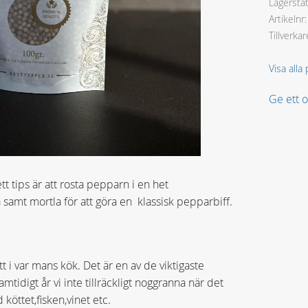
Lagersta
Artikelnr
Tillverkar
Visa all
Ge ett
ett tips är att rosta pepparn i en het
 samt mortla för att göra en klassisk pepparbiff.
 i var mans kök. Det är en av de viktigaste
tidigt år vi inte tillräckligt noggranna när det
köttet,fisken,vinet etc.