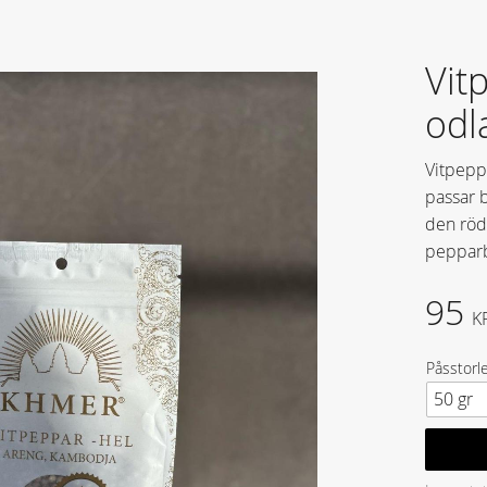
Vit
odl
Vitpepp
passar b
den röda
pepparb
95
K
Påsstorl