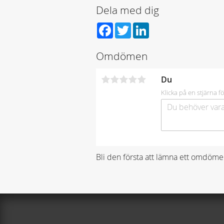
Dela med dig
Facebook
Twitter
LinkedIn
Omdömen
Du
Klicka på en stjärna fö
Bli den första att lämna ett omdöme