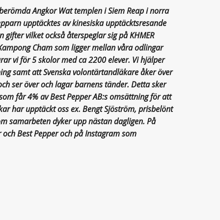
de berömda Angkor Wat templen i Siem Reap i norra
pparn upptäcktes av kinesiska upptäcktsresande
an gifter vilket också återspeglar sig på KHMER
 Kampong Cham som ligger mellan våra odlingar
 vi för 5 skolor med ca 2200 elever. Vi hjälper
ng samt att Svenska volontärtandläkare åker över
ch ser över och lagar barnens tänder. Detta sker
 som får 4% av Best Pepper AB:s omsättning för att
ar har upptäckt oss ex. Bengt Sjöström, prisbelönt
 om samarbeten dyker upp nästan dagligen. På
 och Best Pepper och på Instagram som