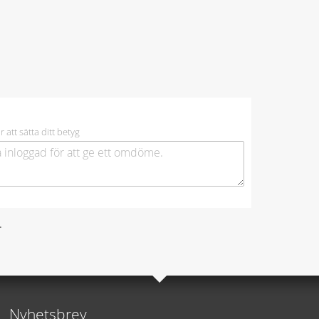
r att sätta ditt betyg
.
Nyhetsbrev