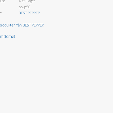
tus
4 st i lager
bpvp50
e
BEST PEPPER
a produkter från BEST PEPPER
 omdöme!