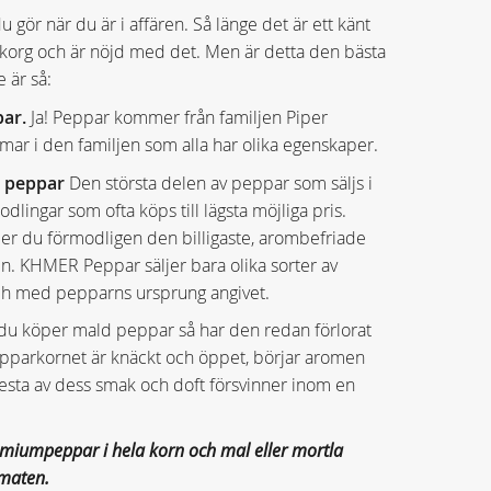
 gör när du är i affären. Så länge det är ett känt
 korg och är nöjd med det. Men är detta den bästa
 är så:
par.
Ja! Peppar kommer från familjen Piper
ar i den familjen som alla har olika egenskaper.
v peppar
Den största delen av peppar som säljs i
dlingar som ofta köps till lägsta möjliga pris.
 du förmodligen den billigaste, arombefriade
n. KHMER Peppar säljer bara olika sorter av
ch med pepparns ursprung angivet.
u köper mald peppar så har den redan förlorat
epparkornet är knäckt och öppet, börjar aromen
esta av dess smak och doft försvinner inom en
emiumpeppar
i hela korn och mal eller mortla
 maten.