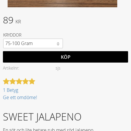
89
KR
KRYDDOR
KÖP
Artikelnr
sjs
1 Betyg
Ge ett omdöme!
SWEET JALAPENO
En söt och lite hetare rub med röd jalapeno