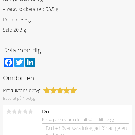
– varav sockerarter: 53,5 g
Protein: 3,6 g
Salt: 20,3 g
Dela med dig
Facebook
Twitter
LinkedIn
Omdömen
Produktens betyg
Baserat på 1 betyg.
Du
Klicka på en stjärna för att sätta ditt betyg