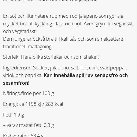
En söt och lite hetare rub med röd jalapeno som gör sig
mycket bra till kyckling. fläsk och nöt. Även grym till veganskt
och vegetariskt
Den fungerar också bra till kall sås och som smaksättare i
traditionell matlagning!
Storlek: Flera olika storlekar och som shaker.
Ingredienser: Socker, jalapeno, salt, lök, chili, svartpeppar,
vitlök och paprika.
Kan innehålla spår av senapsfrö och
sesamfrön!
Näringsvärde per 100 g
Energi: ca 1198 kJ / 286 kcal
Fett: 1,9 g
– varav mättat fett: 0,3 g
Kolhydrater: 68,4 g