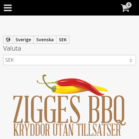
Sverige
Svenska
SEK
Valuta