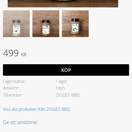
499
KR
KÖP
Lagerstatus
I lager
Artikelnr
Fdsh
Tillverkare
ZIGGES BBQ
Visa alla produkter från ZIGGES BBQ
Ge ett omdöme!