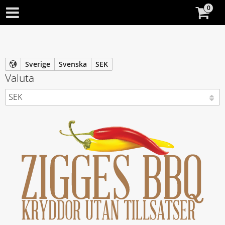
Sverige
Svenska
SEK
Valuta