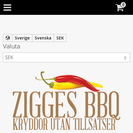
Sverige
Svenska
SEK
Valuta