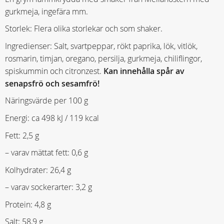
gurkmeja, ingefära mm.
Storlek: Flera olika storlekar och som shaker.
Ingredienser: Salt, svartpeppar, rökt paprika, lök, vitlök,
rosmarin, timjan, oregano, persilja, gurkmeja, chiliflingor,
spiskummin och citronzest.
Kan innehålla spår av
senapsfrö och sesamfrö!
Näringsvärde per 100 g
Energi: ca 498 kJ / 119 kcal
Fett: 2,5 g
– varav mättat fett: 0,6 g
Kolhydrater: 26,4 g
– varav sockerarter: 3,2 g
Protein: 4,8 g
Salt: 58,9 g