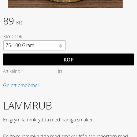
89
KR
KRYDDOR
KÖP
Artikelnr
lrs
Ge ett omdöme!
LAMMRUB
En grym lammkrydda med härliga smaker
En grym lammkrydda med smaker från Mellanöstern med