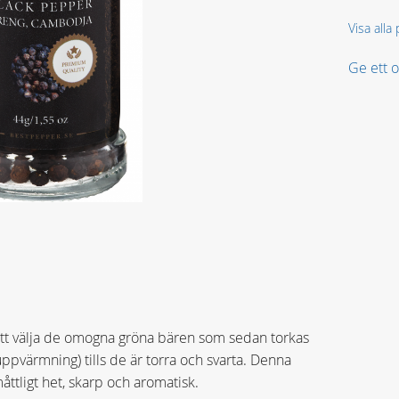
Visa all
Ge ett
t välja de omogna gröna bären som sedan torkas
uppvärmning) tills de är torra och svarta. Denna
ttligt het, skarp och aromatisk.