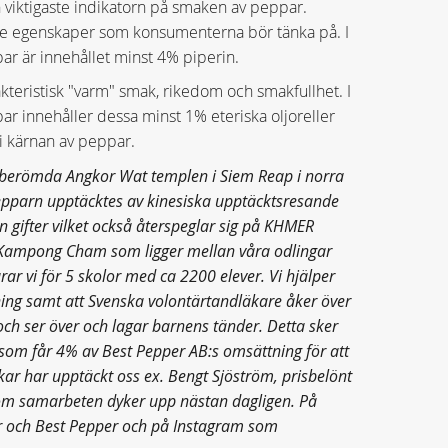
 viktigaste indikatorn på smaken av peppar.
 De egenskaper som konsumenterna bör tänka på. I
 är innehållet minst 4% piperin.
akteristisk "varm" smak, rikedom och smakfullhet. I
innehåller dessa minst 1% eteriska oljoreller
 i kärnan av peppar.
de berömda Angkor Wat templen i Siem Reap i norra
pparn upptäcktes av kinesiska upptäcktsresande
an gifter vilket också återspeglar sig på KHMER
 Kampong Cham som ligger mellan våra odlingar
 vi för 5 skolor med ca 2200 elever. Vi hjälper
ng samt att Svenska volontärtandläkare åker över
ch ser över och lagar barnens tänder. Detta sker
 som får 4% av Best Pepper AB:s omsättning för att
ar har upptäckt oss ex. Bengt Sjöström, prisbelönt
 om samarbeten dyker upp nästan dagligen. På
 och Best Pepper och på Instagram som