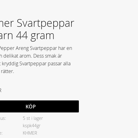
er Svartpeppar
varn 44 gram
epper Areng Svartpeppar har en
ch delikat arom. Dess smak är
t kryddig Svartpeppar passar alla
 rätter.
R
KÖP
tus
5 st i lager
kspk44gr
e
KHMER