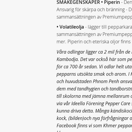
SMAKEGENSKAPER
• Piperin
- Den
Ansvarig för skärpa och bränning -
sammansättningen av Premiumpeppar
• Volatileolja
- lägger till pepparkar
sammansättningen av Premiumpeppar 
mer. Piperin och eteriska oljor finns
Våra odlingar ligger ca 2 mil från 
Kambodja. Det var också här som pe
för ca 700 år sedan. Vi odlar helt ut
pepparns utsökta smak och arom. I
och huvudstaden Phnom Penh ansvarar
dem med tandhygien och tandborstni
till skolorna med jämna mellanrum o
via vår Ideella Förening Pepper Care
kunna driva detta. Många kändiskock
kock, (bilden)och nya förfrågningar
Facebook finns vi som Khmer peppar