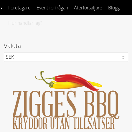
Företagare
Event förfrågan
Återförsäljare
Blogg
Hur handlar jag?
Valuta