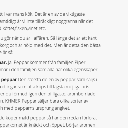
 i var mans kök. Det är en av de viktigaste
tidigt år vi inte tillräckligt noggranna när det
köttet,fisken,vinet etc.
 gör när du är i affären. Så länge det är ett känt
 korg och är nöjd med det. Men är detta den bästa
 är så:
par.
Ja! Peppar kommer från familjen Piper
ar i den familjen som alla har olika egenskaper.
v peppar
Den största delen av peppar som säljs i
dlingar som ofta köps till lägsta möjliga pris.
 du förmodligen den billigaste, arombefriade
n. KHMER Peppar säljer bara olika sorter av
ch med pepparns ursprung angivet.
u köper mald peppar så har den redan förlorat
epparkornet är knäckt och öppet, börjar aromen