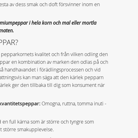
esta av dess smak och doft försvinner inom en
emiumpeppar
i hela korn och mal eller mortla
 maten.
PPAR?
 pepparkornets kvalitet och från vilken odling den
ppar en kombination av marken den odlas på och
också handhavandet i förädlingsprocessen och vid
ttningsvis kan man säga att den kärlek pepparn
rlek ger den tillbaka till dig som konsument när
 kvantitetspeppar:
Omogna, ruttna, tomma inuti -
n full kärna som är större och tyngre som
t större smakupplevelse.