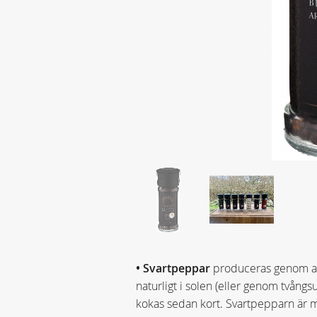
• Svartpeppar
produceras genom at
naturligt i solen (eller genom tvångs
kokas sedan kort. Svartpepparn är må