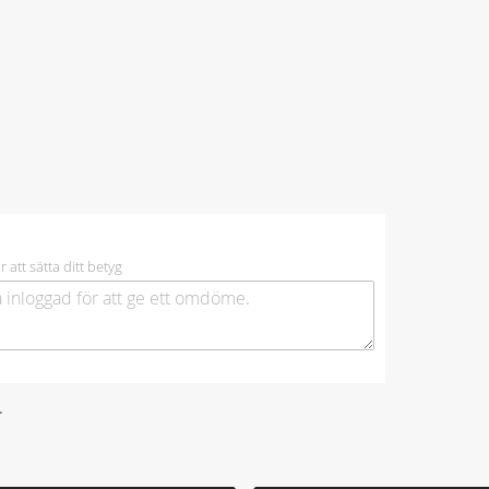
r att sätta ditt betyg
.