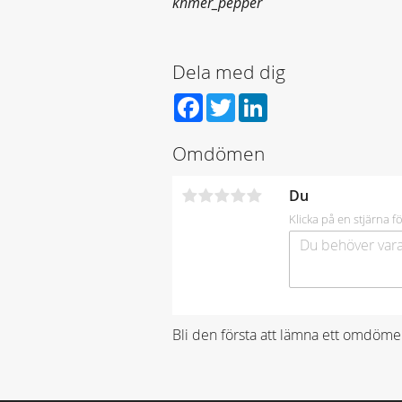
khmer_pepper
Dela med dig
Facebook
Twitter
LinkedIn
Omdömen
Du
Klicka på en stjärna fö
Bli den första att lämna ett omdöme