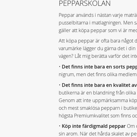
PEPPARSKOLAN
Peppar används i nästan varje maträtt
pusselbitarna i matlagningen. Men sam
gäller att köpa peppar som vi är med 
Att köpa peppar är ofta bara något du
varumärke lägger du gärna det i din
vägen? Låt mig berätta varför det inte
•
Det finns inte bara en sorts pep
nigrum, men det finns olika medlemm
•
Det finns inte bara en kvalitet a
butikerna är en blandning från olika o
Genom att inte uppmärksamma köper
och mest smaklösa pepparn i butike
högsta Premiumkvalitet som finns o
•
Köp inte färdigmald peppar
Om d
sin arom. När det hårda skalet av p