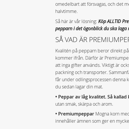
omedelbart att försvagas, och det m
halvtimme.
Så här är vår lösning:
Köp ALLTID Pr
pepparn i det ögonblick du ska laga
SÅ VAD ÄR PREMIUMPE
Kvalitén på pepparn beror direkt på
kommer ifrån. Därför är Premiumpe
att inga gifter används. Viktigt är 
packning och transporter. Sammanfa
får under odlingsprocessen denna kä
du sedan lagar din mat.
• Peppar av låg kvalitet. Så kallad
utan smak, skärpa och arom.
• Premiumpeppar
Mogna korn med e
innehåller ämnen som ger en mycke