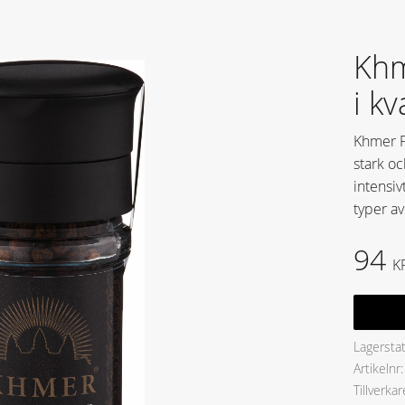
Khm
i k
Khmer P
stark o
intensiv
typer av
94
K
Lagersta
Artikelnr
Tillverkar