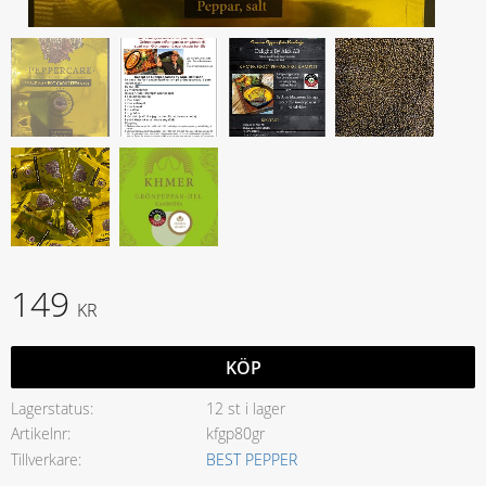
149
KR
KÖP
Lagerstatus
12 st i lager
Artikelnr
kfgp80gr
Tillverkare
BEST PEPPER