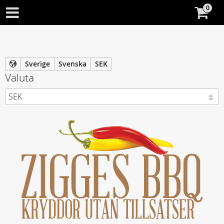
Sverige
Svenska
SEK
Valuta