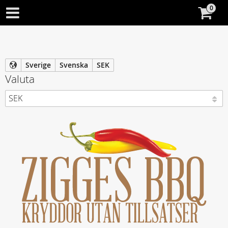
Sverige
Svenska
SEK
Valuta