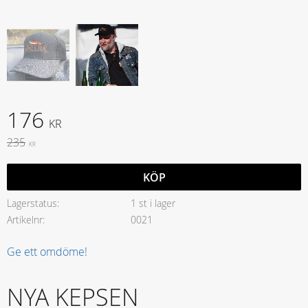
Nedsatt pris:
176
KR
Ordinarie pris:
235
KR
KÖP
Lagerstatus
1 st i lager
Artikelnr
0021
Ge ett omdöme!
NYA KEPSEN