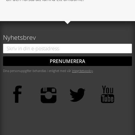
Nyhetsbrev
PRENUMERERA
Dina personuppgifter behandlas i enlighet med vår
integritetspolicy
.