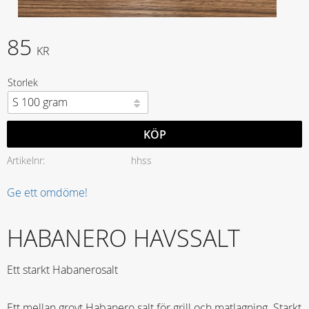
85
KR
Storlek
KÖP
Artikelnr
hhss
Ge ett omdöme!
HABANERO HAVSSALT
Ett starkt Habanerosalt
Ett mellan grovt Habanero salt för grill och matlagning. Starkt