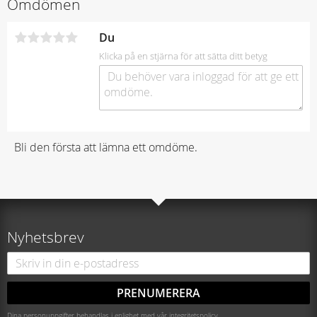
Omdömen
Du
Klicka på en stjärna för att sätta ditt betyg
Bli den första att lämna ett omdöme.
Nyhetsbrev
PRENUMERERA
Dina personuppgifter behandlas i enlighet med vår
integritetspolicy
.