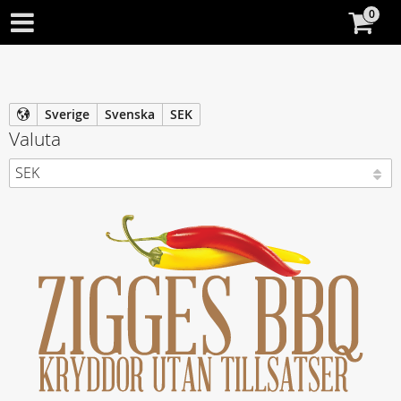
Sverige
Svenska
SEK
Valuta